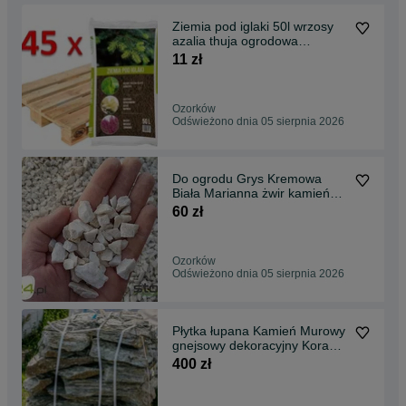
Ziemia pod iglaki 50l wrzosy
azalia thuja ogrodowa
uniwersalna
11 zł
Ozorków
Odświeżono dnia 05 sierpnia 2026
Do ogrodu Grys Kremowa
Biała Marianna żwir kamień
dekoracyjny
60 zł
Ozorków
Odświeżono dnia 05 sierpnia 2026
Płytka łupana Kamień Murowy
gnejsowy dekoracyjny Kora
kruszywo grys
400 zł