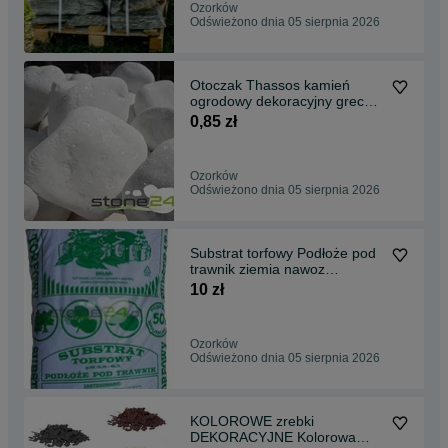
Ozorków
Odświeżono dnia 05 sierpnia 2026
Otoczak Thassos kamień
ogrodowy dekoracyjny grecki
thasos marianna
0,85 zł
Ozorków
Odświeżono dnia 05 sierpnia 2026
Substrat torfowy Podłoże pod
trawnik ziemia nawoz
ogrodowa kora
10 zł
Ozorków
Odświeżono dnia 05 sierpnia 2026
KOLOROWE zrebki
DEKORACYJNE Kolorowa