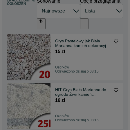
ZNALEŹLIŚMY 47
Sortowanie
Opcje przeglądania
OGŁOSZEŃ
Grys Pastelowy jak Biała
Marianna kamień dekoracyjny
do ogrodu żwir
15 zł
Ozorków
Odświeżono dzisiaj o 08:15
HIT Grys Biała Marianna do
ogrodu Żwir kamień
dekoracyjny jak Thassos
16 zł
Ozorków
Odświeżono dzisiaj o 08:15