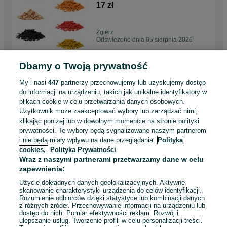
kora dekoracyjna kolorowy
17 zł
zrębek
Zgierz
Odświeżono dnia 05 sierpnia 2026
Dbamy o Twoją prywatność
Kratka Parkingowa
Chodnikowa podjazdowa
My i nasi
447
partnerzy przechowujemy lub uzyskujemy dostęp
ogrodowa ekokrata Geokrata
4,70 zł
do informacji na urządzeniu, takich jak unikalne identyfikatory w
plikach cookie w celu przetwarzania danych osobowych.
Użytkownik może zaakceptować wybory lub zarządzać nimi,
Ozorków
klikając poniżej lub w dowolnym momencie na stronie polityki
Odświeżono dnia 05 sierpnia 2026
prywatności. Te wybory będą sygnalizowane naszym partnerom
i nie będą miały wpływu na dane przeglądania.
Polityka
cookies,
Polityka Prywatności
Substrat torfowy Litewski
Wraz z naszymi partnerami przetwarzamy dane w celu
Łotewski odkwaszony z
zapewnienia:
nawozami hydrożelem
40 zł
Użycie dokładnych danych geolokalizacyjnych. Aktywne
skanowanie charakterystyki urządzenia do celów identyfikacji.
Rozumienie odbiorców dzięki statystyce lub kombinacji danych
Ozorków
z różnych źródeł. Przechowywanie informacji na urządzeniu lub
Odświeżono dnia 05 sierpnia 2026
dostęp do nich. Pomiar efektywności reklam. Rozwój i
ulepszanie usług. Tworzenie profili w celu personalizacji treści.